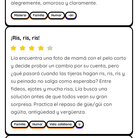
alegremente, amoroso y claramente.
Misterio
Familia
Humor
-ón
¡Ris, ris, ris!
Lía encuentra una foto de mamá con el pelo corto
y decide probar un cambio por su cuenta, pero
¿qué pasará cuando las tijeras hagan ris, ris, ris y
su peinado no salga como esperaba? Entre
fideos, ejotes y mucha risa, Lía busca una
solución antes de que todos vean su gran
sorpresa. Practica el repaso de güe/güi con
agüita, antigüedad y vergüenza.
Familia
Humor
Vida cotidiana
ü