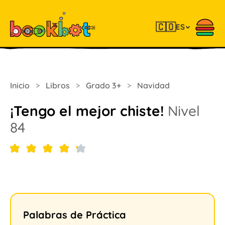
🇨🇴
ES
Inicio
>
Libros
>
Grado 3+
>
Navidad
¡Tengo el mejor chiste!
Nivel
84
Palabras de Práctica