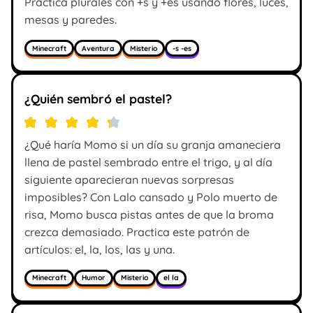
Practica plurales con +s y +es usando flores, luces,
mesas y paredes.
Minecraft
Aventura
Misterio
-s -es
¿Quién sembró el pastel?
¿Qué haría Momo si un día su granja amaneciera
llena de pastel sembrado entre el trigo, y al día
siguiente aparecieran nuevas sorpresas
imposibles? Con Lalo cansado y Polo muerto de
risa, Momo busca pistas antes de que la broma
crezca demasiado. Practica este patrón de
artículos: el, la, los, las y una.
Minecraft
Humor
Misterio
el la