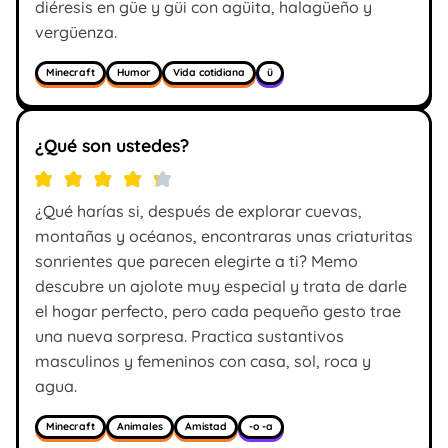
diéresis en güe y güi con agüita, halagüeño y
vergüenza.
Minecraft
Humor
Vida cotidiana
ü
¿Qué son ustedes?
¿Qué harías si, después de explorar cuevas,
montañas y océanos, encontraras unas criaturitas
sonrientes que parecen elegirte a ti? Memo
descubre un ajolote muy especial y trata de darle
el hogar perfecto, pero cada pequeño gesto trae
una nueva sorpresa. Practica sustantivos
masculinos y femeninos con casa, sol, roca y
agua.
Minecraft
Animales
Amistad
-o -a