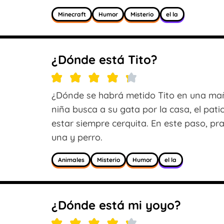
Minecraft
Humor
Misterio
el la
¿Dónde está Tito?
¿Dónde se habrá metido Tito en una maña
niña busca a su gata por la casa, el pati
estar siempre cerquita. En este paso, prac
una y perro.
Animales
Misterio
Humor
el la
¿Dónde está mi yoyo?