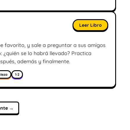
Leer Libro
ie favorito, y sale a preguntar a sus amigos
 ¿quién se lo habrá llevado? Practica
espués, además y finalmente.
leza
1·2
ente →