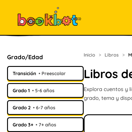
Inicio
>
Libros
>
M
Grado/Edad
Libros d
Transición
Preescolar
Explora cuentos y li
Grado 1
5-6 años
grado, tema y dispo
Grado 2
6-7 años
Grado 3+
7+ años