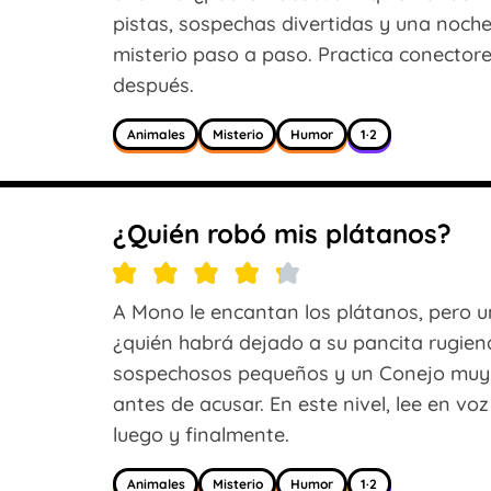
pistas, sospechas divertidas y una noche 
misterio paso a paso. Practica conector
después.
Animales
Misterio
Humor
1·2
¿Quién robó mis plátanos?
A Mono le encantan los plátanos, pero
¿quién habrá dejado a su pancita rugien
sospechosos pequeños y un Conejo muy 
antes de acusar. En este nivel, lee en v
luego y finalmente.
Animales
Misterio
Humor
1·2