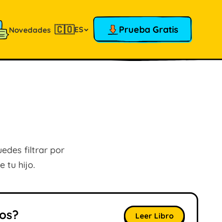
🇨🇴
Prueba Gratis
ES
Novedades
edes filtrar por
 tu hijo.
nos?
Leer Libro