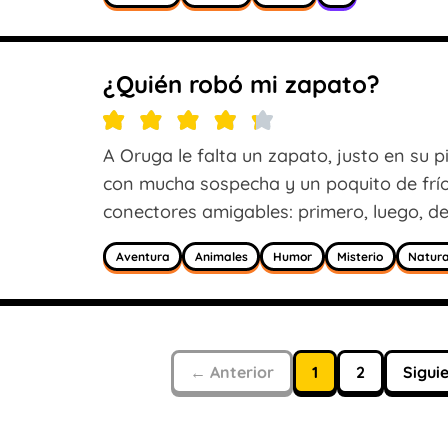
¿Quién robó mi zapato?
A Oruga le falta un zapato, justo en su p
con mucha sospecha y un poquito de frío:
conectores amigables: primero, luego, d
Aventura
Animales
Humor
Misterio
Natura
← Anterior
1
2
Sigui