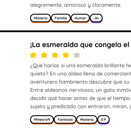
alegremente, amoroso y claramente.
Misterio
Familia
Humor
-ón
¡La esmeralda que congela el
¿Qué harías si una esmeralda brillante h
quieto? En una aldea llena de comercian
aventurero hambriento descubre que su 
Entre aldeanos nerviosos, un gato inmóvi
decidir qué hacer antes de que el tiempo
sujeto y predicado con entraron, miran, 
Minecraft
Fantasía
Misterio
S·P