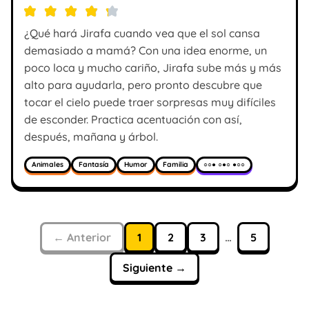
¿Qué hará Jirafa cuando vea que el sol cansa
demasiado a mamá? Con una idea enorme, un
poco loca y mucho cariño, Jirafa sube más y más
alto para ayudarla, pero pronto descubre que
tocar el cielo puede traer sorpresas muy difíciles
de esconder. Practica acentuación con así,
después, mañana y árbol.
Animales
Fantasía
Humor
Familia
○○● ○●○ ●○○
← Anterior
1
2
3
…
5
Siguiente →