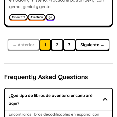
emoción y misterio. Practica el patrón ge/gi con
gema, genial y gente.
Minecraft
Aventura
ge
← Anterior
1
2
3
Siguiente →
Frequently Asked Questions
¿Qué tipo de libros de aventura encontraré
aquí?
Encontrarás libros decodificables en español con