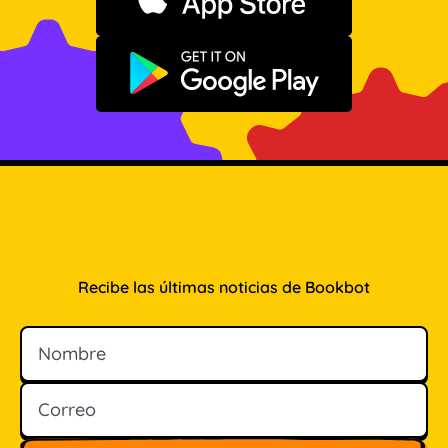
Descargar en App Store
Disponible en Google Play
Recibe las últimas noticias de Bookbot
Nombre
Correo