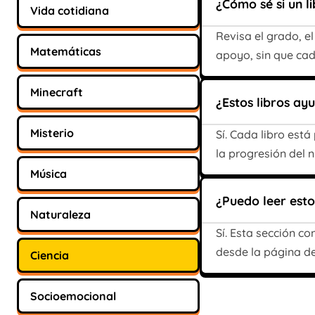
¿Cómo sé si un l
Vida cotidiana
Revisa el grado, el
Matemáticas
apoyo, sin que cad
Minecraft
¿Estos libros ay
Misterio
Sí. Cada libro est
la progresión del ni
Música
¿Puedo leer estos
Naturaleza
Sí. Esta sección c
desde la página del
Ciencia
Socioemocional