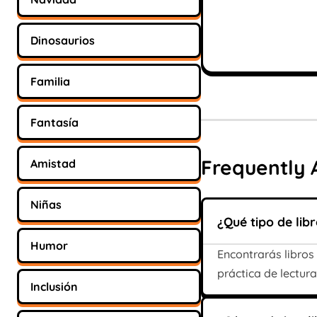
Dinosaurios
Familia
Fantasía
Frequently 
Amistad
Niñas
¿Qué tipo de lib
Humor
Encontrarás libros
práctica de lectura
Inclusión