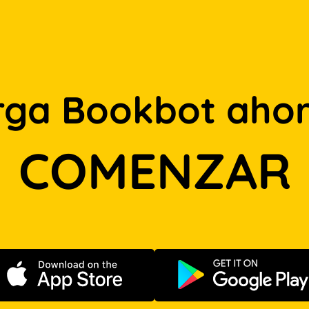
rga Bookbot ahor
COMENZAR
Descargar en App Store
Disponible e