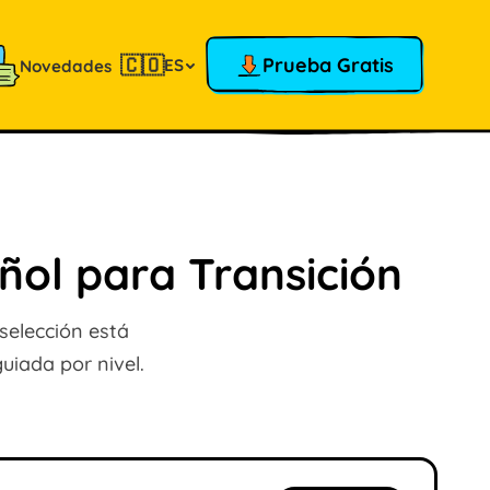
🇨🇴
Prueba Gratis
ES
Novedades
añol para Transición
 selección está
uiada por nivel.