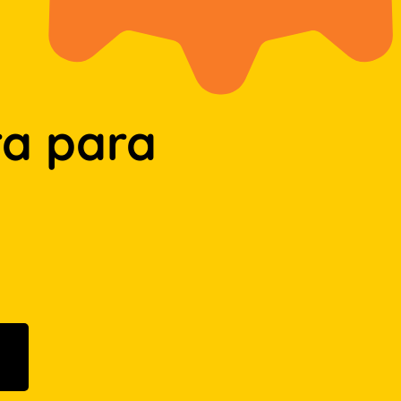
a para
n Google Play