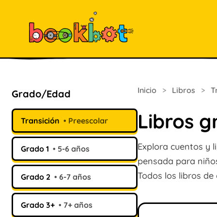
Inicio
>
Libros
>
T
Grado/Edad
Libros g
Transición
Preescolar
Explora cuentos y l
Grado 1
5-6 años
pensada para niños 
Todos los libros de 
Grado 2
6-7 años
Grado 3+
7+ años