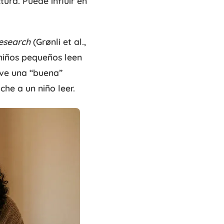
ra. Puede influir en
esearch
(Grønli et al.,
niños pequeños leen
 ve una “buena”
che a un niño leer.