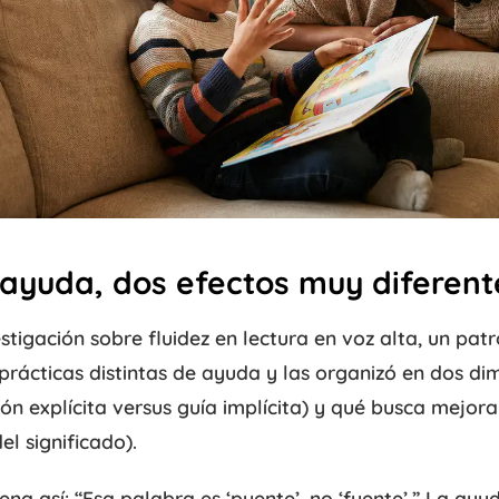
 ayuda, dos efectos muy diferent
stigación sobre fluidez en lectura en voz alta, un patr
5 prácticas distintas de ayuda y las organizó en dos d
ón explícita versus guía implícita) y qué busca mejora
l significado).
na así: “Esa palabra es ‘puente’, no ‘fuente’.” La ayud