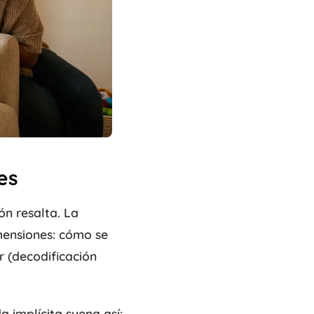
es
ón resalta. La
imensiones: cómo se
r (decodificación
a implícita suena así: