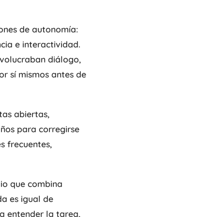
iones de autonomía:
ia e interactividad.
nvolucraban diálogo,
por sí mismos antes de
as abiertas,
iños para corregirse
s frecuentes,
udio que combina
a es igual de
a entender la tarea,