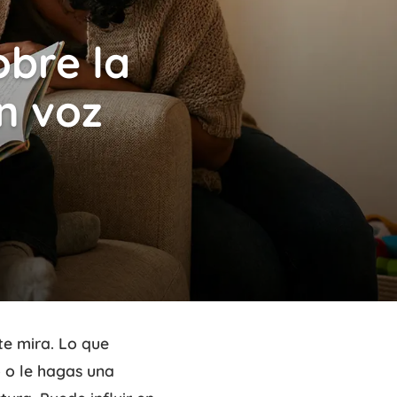
obre la
n voz
te mira. Lo que
o o le hagas una