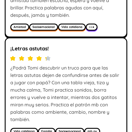
amistad también escucha, espera y vuelve a
brillar. Practica palabras agudas con aquí,
después, jamás y también.
Amistad
Socioemocional
Vida cotidiana
○○●
¡Letras astutas!
¿Podrá Tomi descubrir un truco para que las
letras astutas dejen de confundirse antes de salir
a jugar con papá? Con una tabla vieja, tiza y
mucha calma, Tomi practica sonidos, borra
errores y vuelve a intentar, mientras dos gatitos
miran muy serios. Practica el patrón mb con
palabras como ambiente, cambio, nombre y
también.
Vida cotidiana
Familia
Socioemocional
mb nv