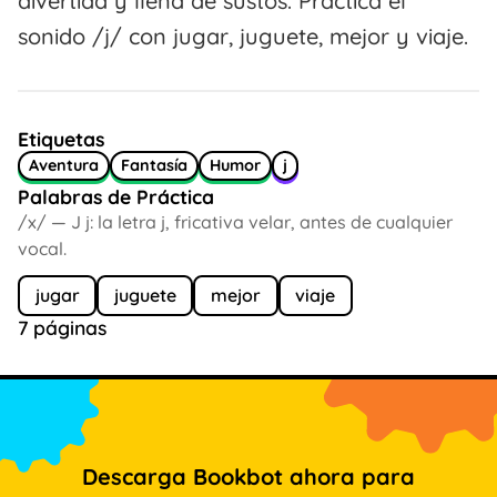
divertida y llena de sustos. Practica el
sonido /j/ con jugar, juguete, mejor y viaje.
Etiquetas
Aventura
Fantasía
Humor
j
Palabras de Práctica
/x/ — J j: la letra j, fricativa velar, antes de cualquier
vocal.
jugar
juguete
mejor
viaje
7 páginas
Descarga Bookbot ahora para