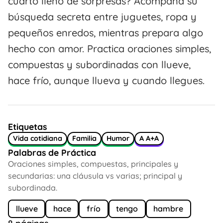
cuarto lleno de sorpresas? Acompaña su
búsqueda secreta entre juguetes, ropa y
pequeños enredos, mientras prepara algo
hecho con amor. Practica oraciones simples,
compuestas y subordinadas con llueve,
hace frío, aunque llueva y cuando llegues.
Etiquetas
Vida cotidiana
Familia
Humor
A A+A
Palabras de Práctica
Oraciones simples, compuestas, principales y
secundarias: una cláusula vs varias; principal y
subordinada.
llueve
hace
frío
tengo
hambre
8 páginas