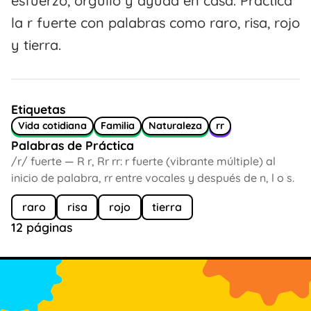
esfuerzo, orgullo y ayuda en casa. Practica
la r fuerte con palabras como raro, risa, rojo
y tierra.
Etiquetas
Vida cotidiana
Familia
Naturaleza
rr
Palabras de Práctica
/r/ fuerte — R r, Rr rr: r fuerte (vibrante múltiple) al
inicio de palabra, rr entre vocales y después de n, l o s.
raro
risa
rojo
tierra
12 páginas