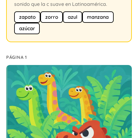
sonido que la c suave en Latinoamérica.
zapato
zorro
azul
manzana
azúcar
PÁGINA 1