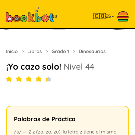
🇨🇴
ES
Inicio
>
Libros
>
Grado 1
>
Dinosaurios
¡Yo cazo solo!
Nivel 44
Palabras de Práctica
/s/ — Z z (za, zo, zu): la letra z tiene el mismo