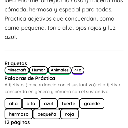
idea enorme: arreglar la casa y hacerla más
cómoda, hermosa y especial para todos.
Practica adjetivos que concuerdan, como
cama pequeña, torre alta, ojos rojos y luz
azul.
Etiquetas
Minecraft
Humor
Animales
○+a
Palabras de Práctica
Adjetivos (concordancia con el sustantivo): el adjetivo
concuerda en género y número con el sustantivo.
alta
alto
azul
fuerte
grande
hermoso
pequeña
roja
12 páginas