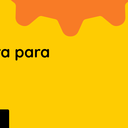
a para
n Google Play