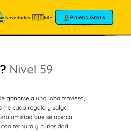
🇨🇴
Prueba Gratis
ES
Novedades
a?
Nivel 59
de ganarse a una loba traviesa,
tome cada regalo y salga
y una amistad que se acerca
r con ternura y curiosidad.