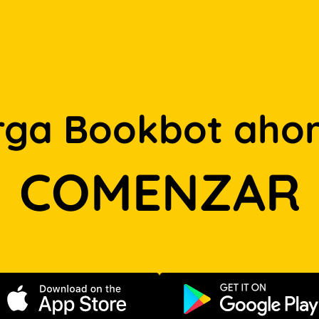
rga Bookbot ahor
COMENZAR
Descargar en App Store
Disponible e