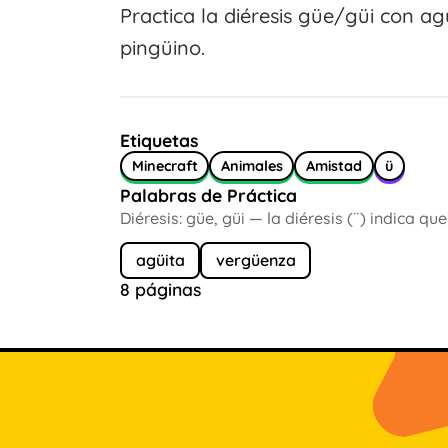
Practica la diéresis güe/güi con a
pingüino.
Etiquetas
Minecraft
Animales
Amistad
ü
Palabras de Práctica
Diéresis: güe, güi — la diéresis (¨) indica q
agüita
vergüenza
8 páginas