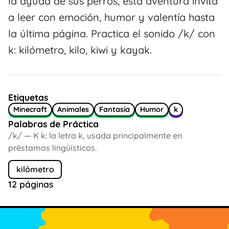
la ayuda de sus perros, esta aventura invita
a leer con emoción, humor y valentía hasta
la última página. Practica el sonido /k/ con
k: kilómetro, kilo, kiwi y kayak.
Etiquetas
Minecraft
Animales
Fantasía
Humor
k
Palabras de Práctica
/k/ — K k: la letra k, usada principalmente en
préstamos lingüísticos.
kilómetro
12 páginas