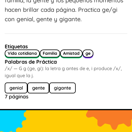
familia, la gente y los pequeños momentos
hacen brillar cada página. Practica ge/gi
con genial, gente y gigante.
Etiquetas
Vida cotidiana
Familia
Amistad
ge
Palabras de Práctica
/x/ — G g (ge, gi): la letra g antes de e, i produce /x/,
igual que la j.
genial
gente
gigante
7 páginas