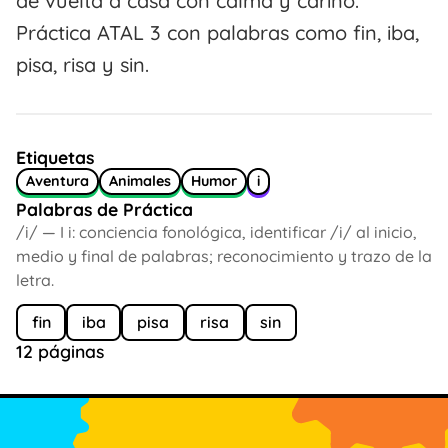
de vuelta a casa con calma y cariño.
Práctica ATAL 3 con palabras como fin, iba,
pisa, risa y sin.
Etiquetas
Aventura
Animales
Humor
i
Palabras de Práctica
/i/ — I i: conciencia fonológica, identificar /i/ al inicio,
medio y final de palabras; reconocimiento y trazo de la
letra.
fin
iba
pisa
risa
sin
12 páginas