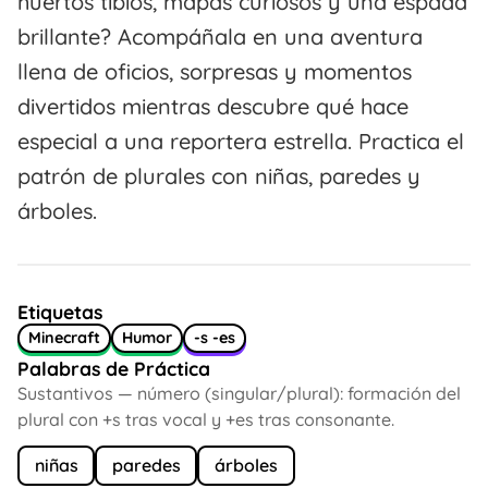
huertos tibios, mapas curiosos y una espada
brillante? Acompáñala en una aventura
llena de oficios, sorpresas y momentos
divertidos mientras descubre qué hace
especial a una reportera estrella. Practica el
patrón de plurales con niñas, paredes y
árboles.
Etiquetas
Minecraft
Humor
-s -es
Palabras de Práctica
Sustantivos — número (singular/plural): formación del
plural con +s tras vocal y +es tras consonante.
niñas
paredes
árboles