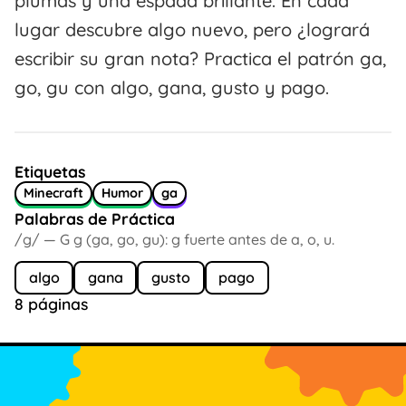
plumas y una espada brillante. En cada
lugar descubre algo nuevo, pero ¿logrará
escribir su gran nota? Practica el patrón ga,
go, gu con algo, gana, gusto y pago.
Etiquetas
Minecraft
Humor
ga
Palabras de Práctica
/g/ — G g (ga, go, gu): g fuerte antes de a, o, u.
algo
gana
gusto
pago
8 páginas