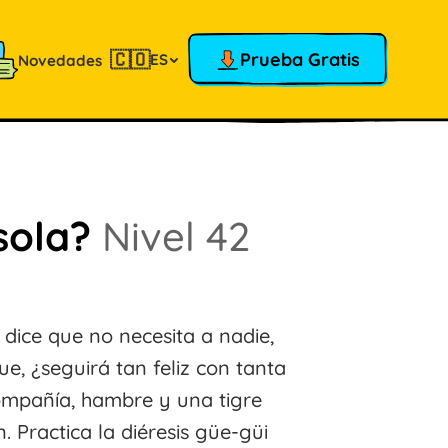
🇨🇴
Prueba Gratis
ES
Novedades
 sola?
Nivel 42
y dice que no necesita a nadie,
, ¿seguirá tan feliz con tanta
ompañía, hambre y una tigre
 Practica la diéresis güe-güi