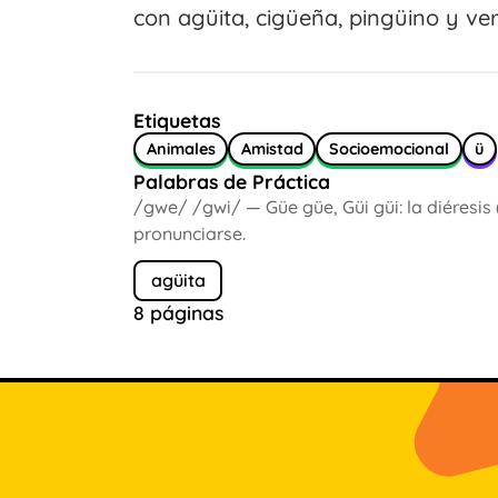
con agüita, cigüeña, pingüino y ve
Etiquetas
Animales
Amistad
Socioemocional
ü
Palabras de Práctica
/gwe/ /gwi/ — Güe güe, Güi güi: la diéresis 
pronunciarse.
agüita
8 páginas