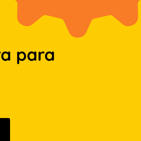
a para
n Google Play