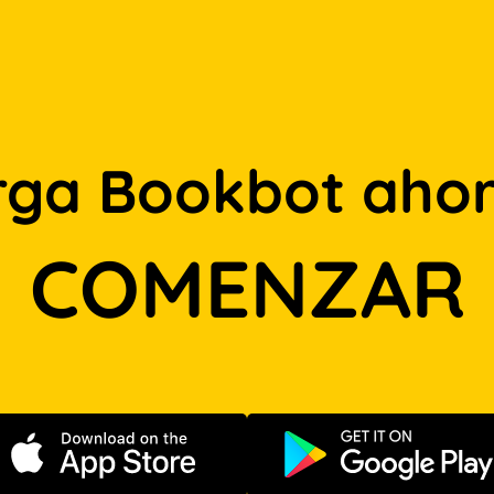
rga Bookbot ahor
COMENZAR
Descargar en App Store
Disponible e