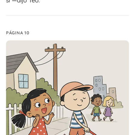
sí —dijo Teo.
PÁGINA 10