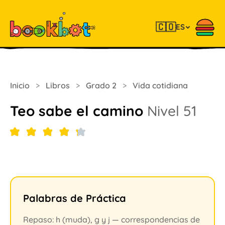
🇨🇴
ES
Inicio
>
Libros
>
Grado 2
>
Vida cotidiana
Teo sabe el camino
Nivel 51
Palabras de Práctica
Repaso: h (muda), g y j — correspondencias de