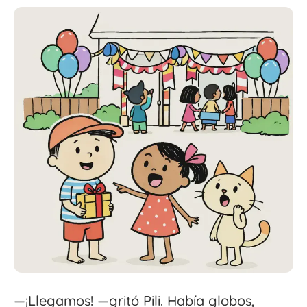
—¡Llegamos! —gritó Pili. Había globos,