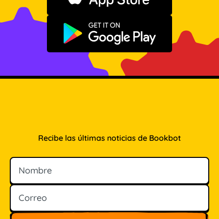
Descargar en App Store
Disponible en Google Play
Recibe las últimas noticias de Bookbot
Nombre
Correo