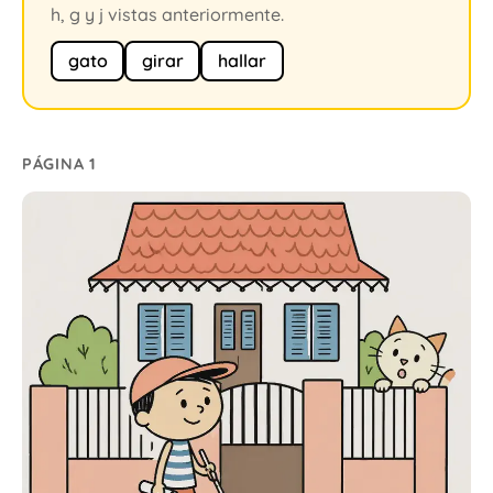
h, g y j vistas anteriormente.
gato
girar
hallar
PÁGINA 1