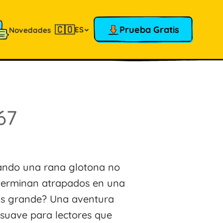
🇨🇴
Prueba Gratis
ES
Novedades
67
ando una rana glotona no
s terminan atrapados en una
s grande? Una aventura
n suave para lectores que