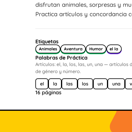
disfrutan animales, sorpresas y m
Practica artículos y concordancia con
Etiquetas
Animales
Aventura
Humor
el la
Palabras de Práctica
Artículos: el, la, los, las, un, una — artículo
de género y número.
el
la
las
los
un
una
16 páginas