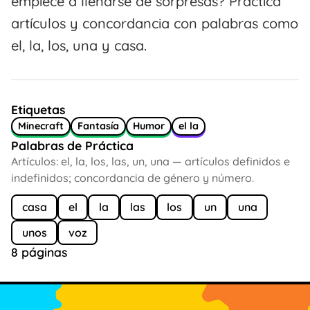
empiece a llenarse de sorpresas? Practica
artículos y concordancia con palabras como
el, la, los, una y casa.
Etiquetas
Minecraft
Fantasía
Humor
el la
Palabras de Práctica
Artículos: el, la, los, las, un, una — artículos definidos e
indefinidos; concordancia de género y número.
casa
el
la
las
los
un
una
unos
voz
8 páginas