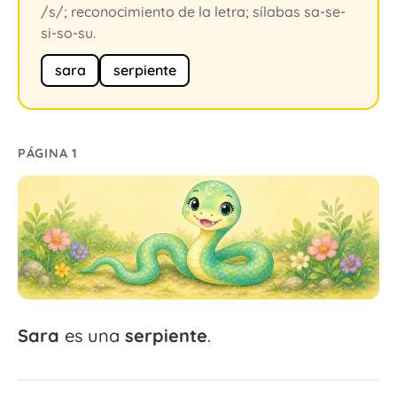
/s/; reconocimiento de la letra; sílabas sa-se-
si-so-su.
sara
serpiente
PÁGINA 1
Sara
es una
serpiente
.