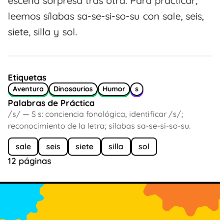
escena sorpresa tras otra. Para practicar,
leemos sílabas sa-se-si-so-su con sale, seis,
siete, silla y sol.
Etiquetas
Aventura
Dinosaurios
Humor
s
Palabras de Práctica
/s/ — S s: conciencia fonológica, identificar /s/;
reconocimiento de la letra; sílabas sa-se-si-so-su.
sale
seis
siete
silla
sol
12 páginas