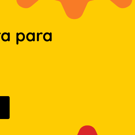
a para
n Google Play