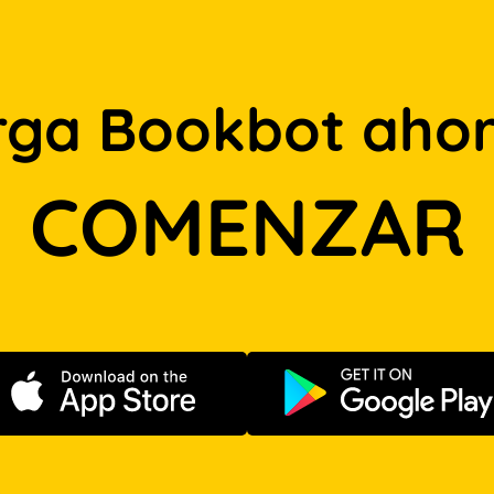
rga Bookbot ahor
COMENZAR
Descargar en App Store
Disponible e