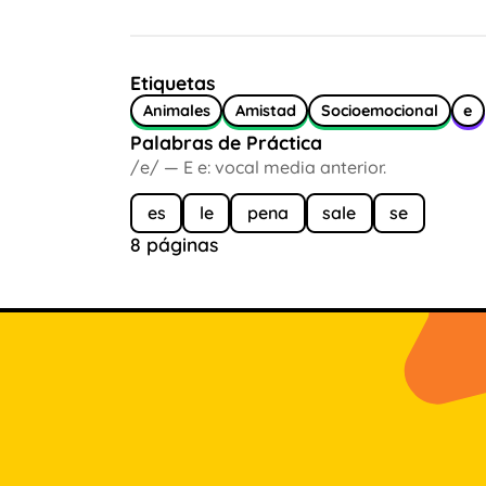
Etiquetas
Animales
Amistad
Socioemocional
e
Palabras de Práctica
/e/ — E e: vocal media anterior.
es
le
pena
sale
se
8 páginas