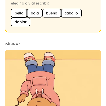
elegir b o v al escribir.
bello
bola
bueno
caballo
doblar
PÁGINA 1