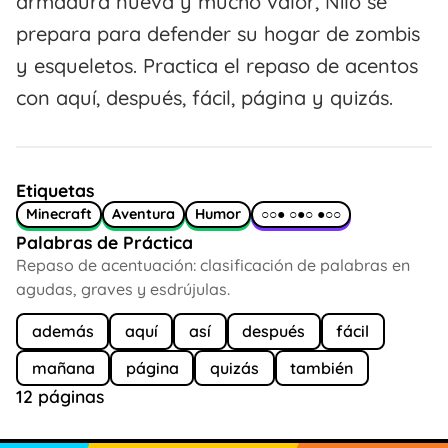
armadura nueva y mucho valor, Nilo se
prepara para defender su hogar de zombis
y esqueletos. Practica el repaso de acentos
con aquí, después, fácil, página y quizás.
Etiquetas
Minecraft
Aventura
Humor
○○● ○●○ ●○○
Palabras de Práctica
Repaso de acentuación: clasificación de palabras en
agudas, graves y esdrújulas.
además
aquí
así
después
fácil
mañana
página
quizás
también
12 páginas