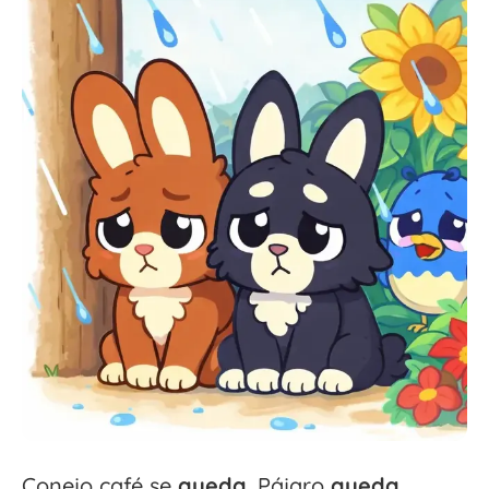
Conejo café se
queda
. Pájaro
queda