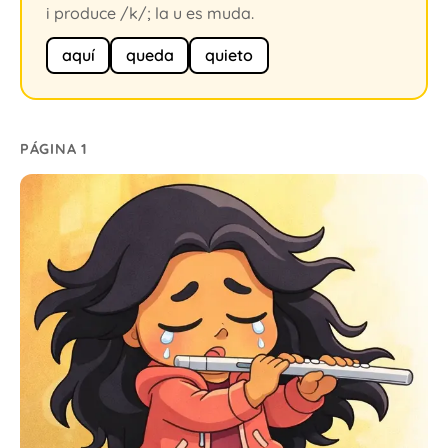
i produce /k/; la u es muda.
aquí
queda
quieto
PÁGINA 1