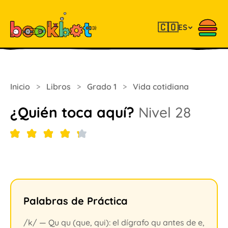
🇨🇴
ES
Inicio
>
Libros
>
Grado 1
>
Vida cotidiana
¿Quién toca aquí?
Nivel 28
Palabras de Práctica
/k/ — Qu qu (que, qui): el dígrafo qu antes de e,