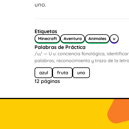
uno.
Etiquetas
Minecraft
Aventura
Animales
u
Palabras de Práctica
/u/ — U u: conciencia fonológica, identificar 
palabras; reconocimiento y trazo de la letra
azul
fruta
uno
12 páginas