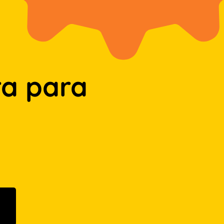
a para
n Google Play