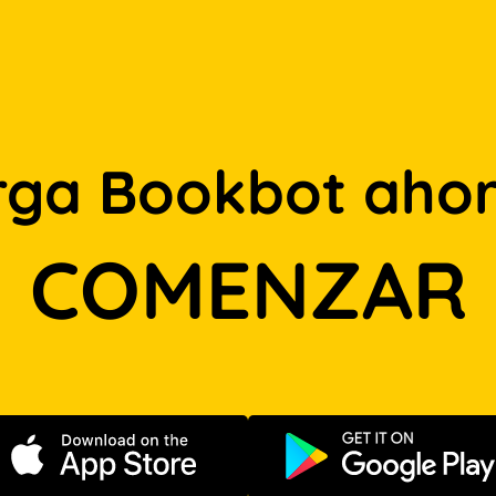
rga Bookbot ahor
COMENZAR
Descargar en App Store
Disponible e