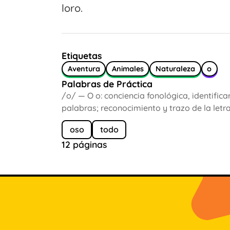
loro.
Etiquetas
Aventura
Animales
Naturaleza
o
Palabras de Práctica
/o/ — O o: conciencia fonológica, identificar
palabras; reconocimiento y trazo de la letra
oso
todo
12 páginas