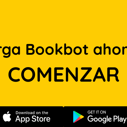
rga Bookbot ahor
COMENZAR
Descargar en App Store
Disponible e