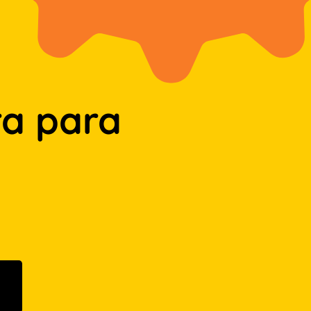
a para
n Google Play