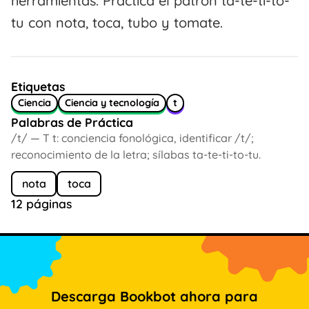
herramientas. Practica el patrón ta-te-ti-to-
tu con nota, toca, tubo y tomate.
Etiquetas
Ciencia
Ciencia y tecnología
t
Palabras de Práctica
/t/ — T t: conciencia fonológica, identificar /t/;
reconocimiento de la letra; sílabas ta-te-ti-to-tu.
nota
toca
12 páginas
Descarga Bookbot ahora para