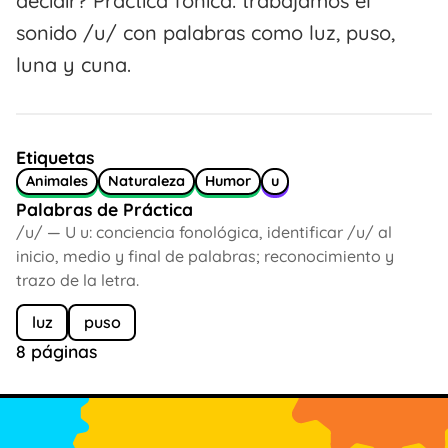
decidir? Práctica fónica: trabajamos el
sonido /u/ con palabras como luz, puso,
luna y cuna.
Etiquetas
Animales
Naturaleza
Humor
u
Palabras de Práctica
/u/ — U u: conciencia fonológica, identificar /u/ al
inicio, medio y final de palabras; reconocimiento y
trazo de la letra.
luz
puso
8 páginas