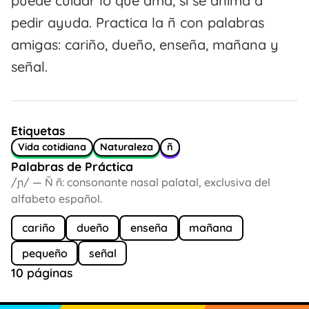
puede cuidar lo que ama, si se anima a
pedir ayuda. Practica la ñ con palabras
amigas: cariño, dueño, enseña, mañana y
señal.
Etiquetas
Vida cotidiana
Naturaleza
ñ
Palabras de Práctica
/ɲ/ — Ñ ñ: consonante nasal palatal, exclusiva del
alfabeto español.
cariño
dueño
enseña
mañana
pequeño
señal
10 páginas