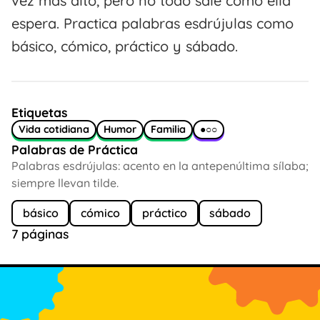
vez más alto, pero no todo sale como ella
espera. Practica palabras esdrújulas como
básico, cómico, práctico y sábado.
Etiquetas
Vida cotidiana
Humor
Familia
●○○
Palabras de Práctica
Palabras esdrújulas: acento en la antepenúltima sílaba;
siempre llevan tilde.
básico
cómico
práctico
sábado
7 páginas