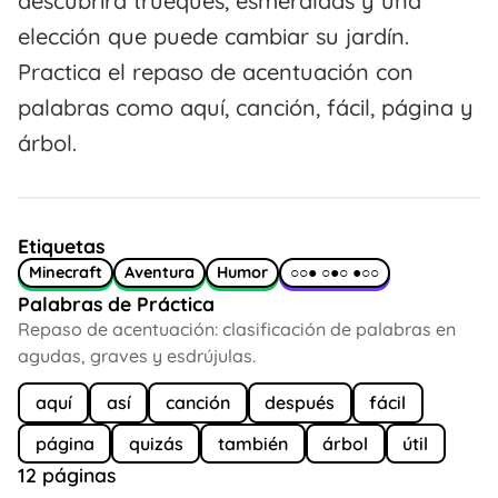
descubrirá trueques, esmeraldas y una
elección que puede cambiar su jardín.
Practica el repaso de acentuación con
palabras como aquí, canción, fácil, página y
árbol.
Etiquetas
Minecraft
Aventura
Humor
○○● ○●○ ●○○
Palabras de Práctica
Repaso de acentuación: clasificación de palabras en
agudas, graves y esdrújulas.
aquí
así
canción
después
fácil
página
quizás
también
árbol
útil
12 páginas