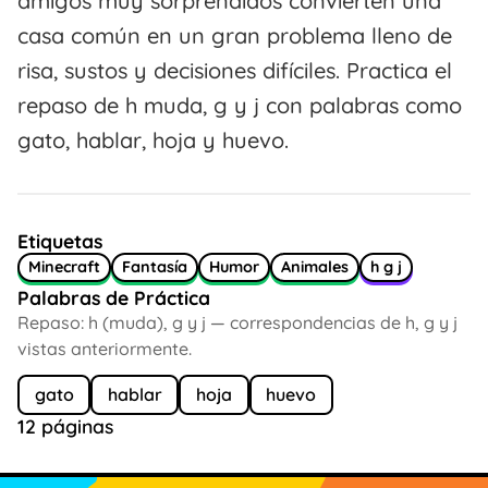
amigos muy sorprendidos convierten una
casa común en un gran problema lleno de
risa, sustos y decisiones difíciles. Practica el
repaso de h muda, g y j con palabras como
gato, hablar, hoja y huevo.
Etiquetas
Minecraft
Fantasía
Humor
Animales
h g j
Palabras de Práctica
Repaso: h (muda), g y j — correspondencias de h, g y j
vistas anteriormente.
gato
hablar
hoja
huevo
12 páginas