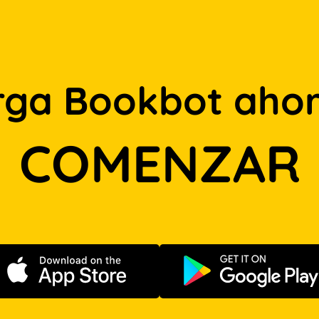
rga Bookbot ahor
COMENZAR
Descargar en App Store
Disponible e