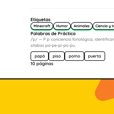
Etiquetas
Minecraft
Humor
Animales
Ciencia y 
Palabras de Práctica
/p/ — P p: conciencia fonológica, identifica
sílabas pa-pe-pi-po-pu.
papá
piso
pomo
puerta
10 páginas