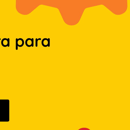
a para
n Google Play