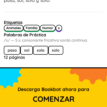
pasa, sol, sola y solo.
Etiquetas
Animales
Familia
Humor
s
Palabras de Práctica
/s/ — S s: consonante fricativa sorda continua.
pasa
sol
sola
solo
12 páginas
Descarga Bookbot ahora para
COMENZAR