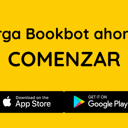
rga Bookbot ahor
COMENZAR
Descargar en App Store
Disponible e