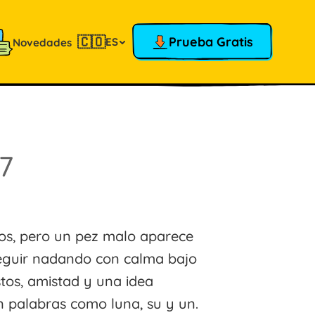
🇨🇴
Prueba Gratis
ES
Novedades
17
gos, pero un pez malo aparece
seguir nadando con calma bajo
tos, amistad y una idea
on palabras como luna, su y un.