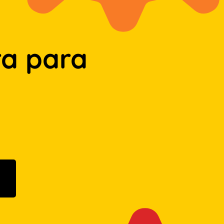
a para
n Google Play