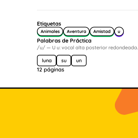
Etiquetas
Animales
Aventura
Amistad
u
Palabras de Práctica
/u/ — U u: vocal alta posterior redondeada.
luna
su
un
12 páginas