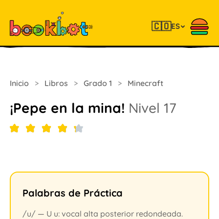
🇨🇴
ES
Inicio
>
Libros
>
Grado 1
>
Minecraft
¡Pepe en la mina!
Nivel 17
Palabras de Práctica
/u/ — U u: vocal alta posterior redondeada.