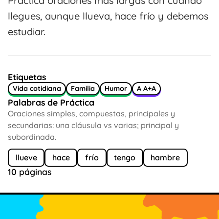
Practica oraciones más largas con cuando
llegues, aunque llueva, hace frío y debemos
estudiar.
Etiquetas
Vida cotidiana
Familia
Humor
A A+A
Palabras de Práctica
Oraciones simples, compuestas, principales y
secundarias: una cláusula vs varias; principal y
subordinada.
llueve
hace
frío
tengo
hambre
10 páginas