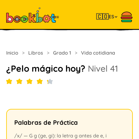
🇨🇴
ES
Inicio
>
Libros
>
Grado 1
>
Vida cotidiana
¿Pelo mágico hoy?
Nivel 41
Palabras de Práctica
/x/ — G g (ge, gi): la letra g antes de e, i