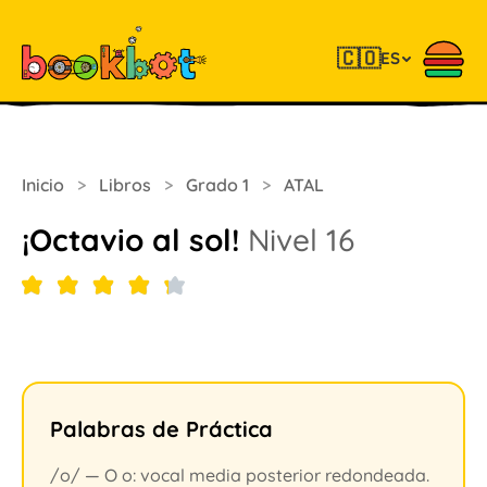
🇨🇴
ES
Inicio
>
Libros
>
Grado 1
>
ATAL
¡Octavio al sol!
Nivel 16
Palabras de Práctica
/o/ — O o: vocal media posterior redondeada.