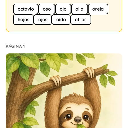
octavio
oso
ojo
olla
oreja
hojas
ojos
oido
otros
PÁGINA 1