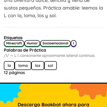
una aventura dulce, sencilla y llena de
sustos pequeños. Práctica amable: leemos la
L con la, loma, los y sol.
Etiquetas
Minecraft
Humor
Socioemocional
l
Palabras de Práctica
/l/ — L l: consonante aproximante lateral continua.
la
loma
los
sol
12 páginas
Descarga Bookbot ahora para