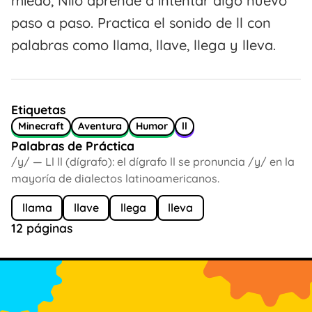
miedo, Nilo aprende a intentar algo nuevo
paso a paso. Practica el sonido de ll con
palabras como llama, llave, llega y lleva.
Etiquetas
Minecraft
Aventura
Humor
ll
Palabras de Práctica
/y/ — Ll ll (dígrafo): el dígrafo ll se pronuncia /y/ en la
mayoría de dialectos latinoamericanos.
llama
llave
llega
lleva
12 páginas