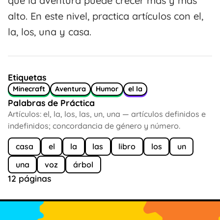
que la aventura puede crecer más y más
alto. En este nivel, practica artículos con el,
la, los, una y casa.
Etiquetas
Minecraft
Aventura
Humor
el la
Palabras de Práctica
Artículos: el, la, los, las, un, una — artículos definidos e
indefinidos; concordancia de género y número.
casa
el
la
las
libro
los
un
una
voz
árbol
12 páginas