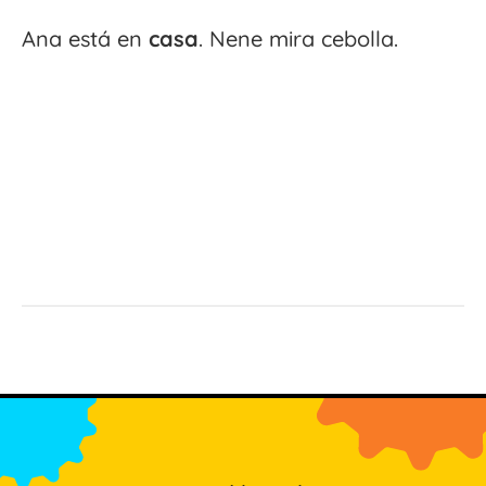
Ana está en
casa
. Nene mira cebolla.