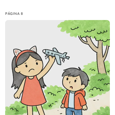
PÁGINA 8