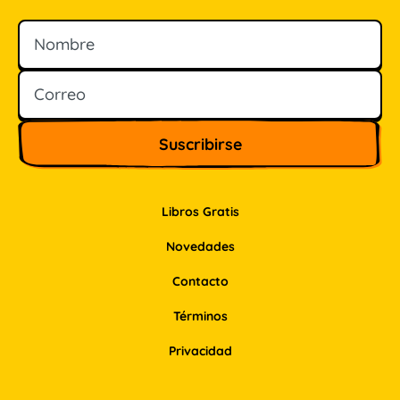
Nombre
Correo
Libros Gratis
Novedades
Contacto
Términos
Privacidad