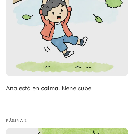
Ana está en
calma
. Nene sube.
PÁGINA 2