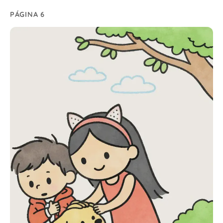
PÁGINA 6