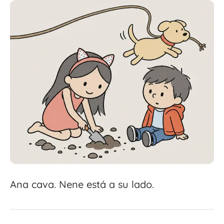
Ana cava. Nene está a su lado.