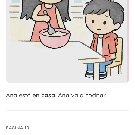
Ana está en
casa
. Ana va a cocinar.
PÁGINA 10